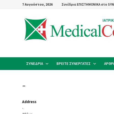
Skip
7 Αυγούστου, 2026
Συνέδρια ΕΠΙΣΤΗΜΟΝΙΚΑ στο SYN
to
content
ΣΥΝΕΔΡΙΑ
ΒΡΕΙΤΕ ΣΥΝΕΡΓΑΤΕΣ
ΑΡΘΡ
–
Address
-