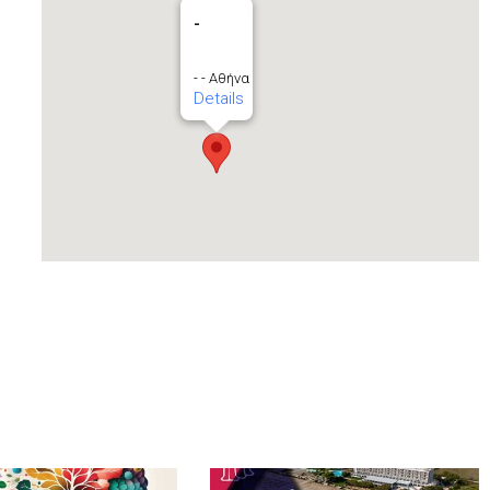
-
- - Αθήνα
Details