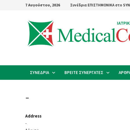
Skip
7 Αυγούστου, 2026
Συνέδρια ΕΠΙΣΤΗΜΟΝΙΚΑ στο SYN
to
content
ΣΥΝΕΔΡΙΑ
ΒΡΕΙΤΕ ΣΥΝΕΡΓΑΤΕΣ
ΑΡΘΡ
–
Address
-