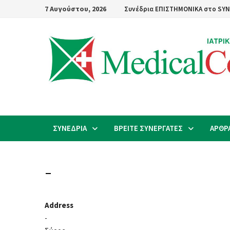
Skip
7 Αυγούστου, 2026
Συνέδρια ΕΠΙΣΤΗΜΟΝΙΚΑ στο SYN
to
content
ΣΥΝΕΔΡΙΑ
ΒΡΕΙΤΕ ΣΥΝΕΡΓΑΤΕΣ
ΑΡΘΡ
–
Address
-