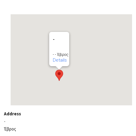
-
- - Έβρος
Details
Address
-
Έβρος