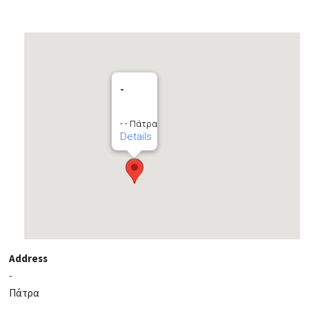
-
- - Πάτρα
Details
Address
-
Πάτρα