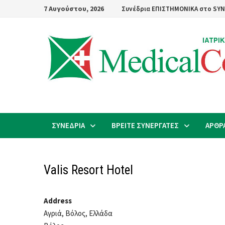
Skip
7 Αυγούστου, 2026
Συνέδρια ΕΠΙΣΤΗΜΟΝΙΚΑ στο SYN
to
content
ΣΥΝΕΔΡΙΑ
ΒΡΕΙΤΕ ΣΥΝΕΡΓΑΤΕΣ
ΑΡΘΡ
Valis Resort Hotel
Address
Αγριά, Βόλος, Ελλάδα