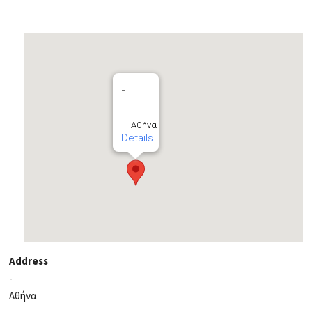
-
- - Αθήνα
Details
Address
-
Αθήνα